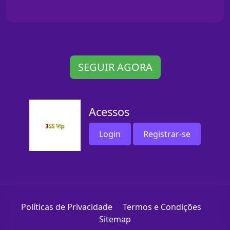
SEGUIR AGORA
Acessos
Login
Registrar-se
Políticas de Privacidade
Termos e Condições
Sitemap