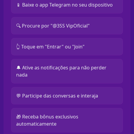
📱 Baixe o app Telegram no seu dispositivo
🔍 Procure por "@3SS VipOficial"
👆 Toque em "Entrar" ou "Join"
🔔 Ative as notificações para não perder
nada
💬 Participe das conversas e interaja
🎁 Receba bônus exclusivos
automaticamente