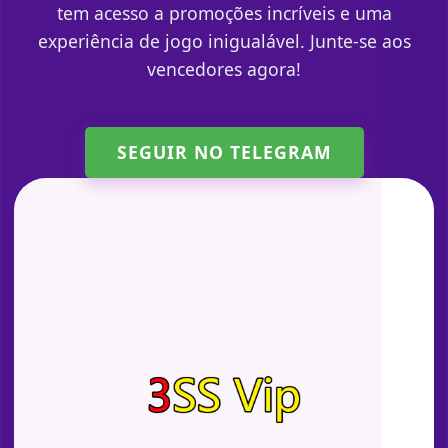
tem acesso a promoções incríveis e uma
experiência de jogo inigualável. Junte-se aos
vencedores agora!
SEGUIR NO TELEGRAM