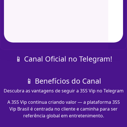
📱 Canal Oficial no Telegram!
📱 Benefícios do Canal
Descubra as vantagens de seguir a 3SS Vip no Telegram
A 3SS Vip continua criando valor — a plataforma 3SS
Vip Brasil é centrada no cliente e caminha para ser
referência global em entretenimento.