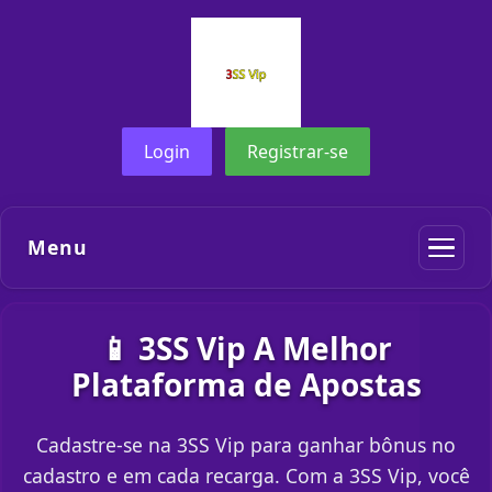
Login
Registrar-se
Menu
📱 3SS Vip A Melhor
Plataforma de Apostas
Cadastre-se na 3SS Vip para ganhar bônus no
cadastro e em cada recarga. Com a 3SS Vip, você