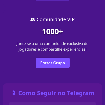
👥 Comunidade VIP
1000+
Junte-se a uma comunidade exclusiva de
jogadores e compartilhe experiências!
Entrar Grupo
📱 Como Seguir no Telegram