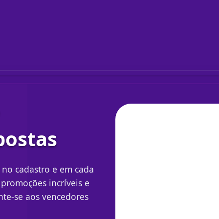
postas
 no cadastro e em cada
 promoções incríveis e
unte-se aos vencedores