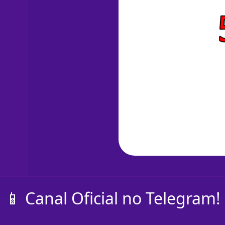
📱 Canal Oficial no Telegram!