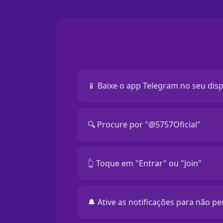
📱 Baixe o app Telegram no seu disp
🔍 Procure por "@5757Oficial"
👆 Toque em "Entrar" ou "Join"
🔔 Ative as notificações para não p