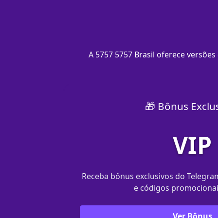
A 5757 5757 Brasil oferece versões
🎁 Bônus Exclu
VIP
Receba bônus exclusivos do Telegra
e códigos promocionai
Ver Bônus