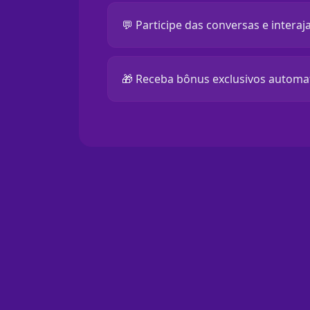
💬 Participe das conversas e interaj
🎁 Receba bônus exclusivos autom