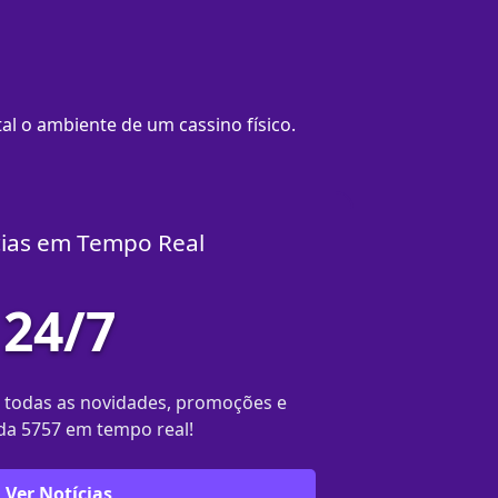
al o ambiente de um cassino físico.
cias em Tempo Real
24/7
e todas as novidades, promoções e
da 5757 em tempo real!
Ver Notícias