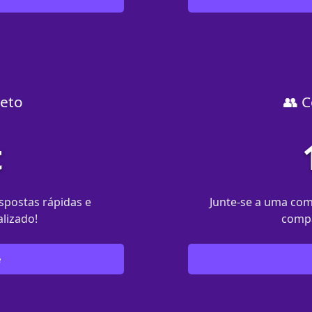
reto
👥 
t
espostas rápidas e
Junte-se a uma com
lizado!
compa
e