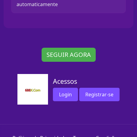
automaticamente
SEGUIR AGORA
Acessos
Login
Registrar-se