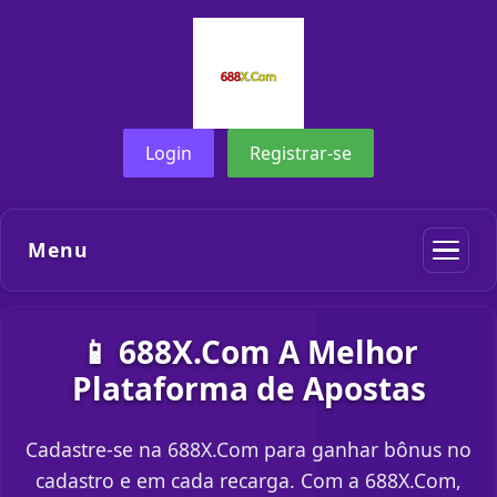
Login
Registrar-se
Menu
📱 688X.Com A Melhor
Plataforma de Apostas
Cadastre-se na 688X.Com para ganhar bônus no
cadastro e em cada recarga. Com a 688X.Com,