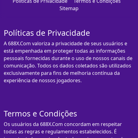
Políticas de Privacidade
Termos e Condições
Sitemap
Políticas de Privacidade
A 688X.Com valoriza a privacidade de seus usuários e
está empenhada em proteger todas as informações
pessoais fornecidas durante o uso de nossos canais de
comunicação. Todos os dados coletados são utilizados
exclusivamente para fins de melhoria contínua da
experiência de nossos jogadores.
Termos e Condições
Os usuários da 688X.Com concordam em respeitar
todas as regras e regulamentos estabelecidos. É