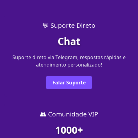
💬 Suporte Direto
Chat
Suporte direto via Telegram, respostas rápidas e
atendimento personalizado!
Falar Suporte
👥 Comunidade VIP
1000+