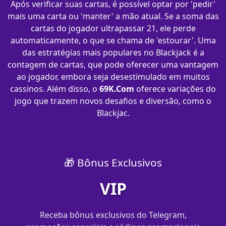
Após verificar suas cartas, é possível optar por 'pedir'
mais uma carta ou 'manter' a mão atual. Se a soma das
cartas do jogador ultrapassar 21, ele perde
automaticamente, o que se chama de 'estourar'. Uma
das estratégias mais populares no Blackjack é a
contagem de cartas, que pode oferecer uma vantagem
ao jogador, embora seja desestimulado em muitos
cassinos. Além disso, o
69K.Com
oferece variações do
jogo que trazem novos desafios e diversão, como o
Blackjac.
🎁 Bônus Exclusivos
VIP
Receba bônus exclusivos do Telegram,