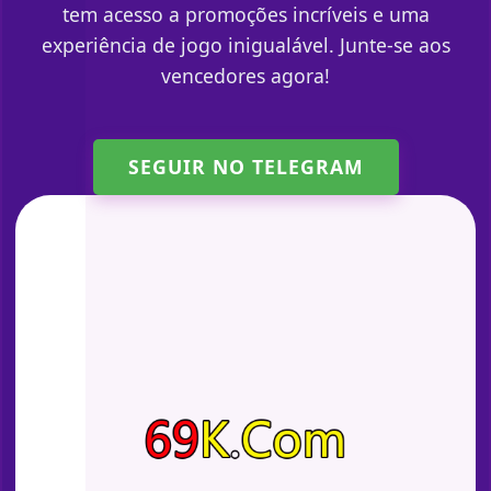
tem acesso a promoções incríveis e uma
experiência de jogo inigualável. Junte-se aos
vencedores agora!
SEGUIR NO TELEGRAM