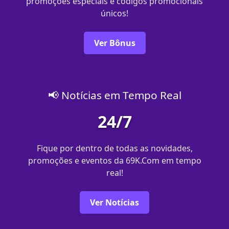
promoções especiais e códigos promocionais
únicos!
Ver Bônus
📢 Notícias em Tempo Real
24/7
Fique por dentro de todas as novidades,
promoções e eventos da 69K.Com em tempo
real!
Ver Notícias