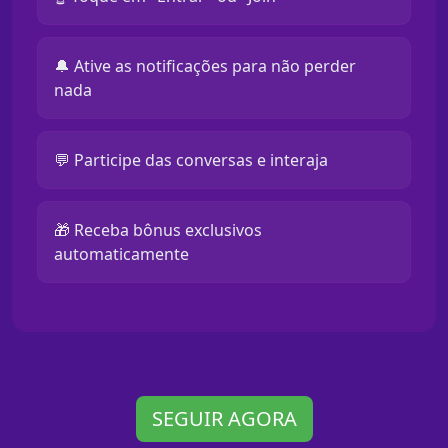
🔔 Ative as notificações para não perder
nada
💬 Participe das conversas e interaja
🎁 Receba bônus exclusivos
automaticamente
SEGUIR AGORA