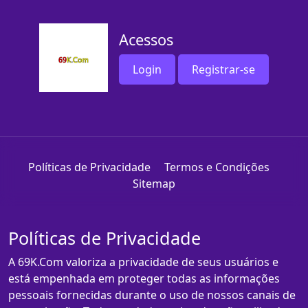
Acessos
Login
Registrar-se
Políticas de Privacidade
Termos e Condições
Sitemap
Políticas de Privacidade
A 69K.Com valoriza a privacidade de seus usuários e
está empenhada em proteger todas as informações
pessoais fornecidas durante o uso de nossos canais de