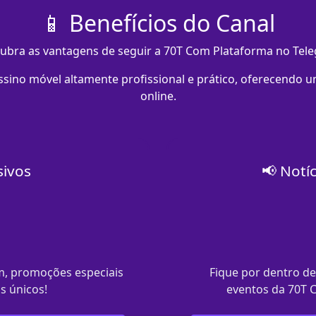
📱 Benefícios do Canal
ubra as vantagens de seguir a 70T Com Plataforma no Tel
ssino móvel altamente profissional e prático, oferecendo 
online.
sivos
📢 Notí
m, promoções especiais
Fique por dentro d
s únicos!
eventos da 70T 