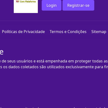
Login
Registrar-se
Políticas de Privacidade
Termos e Condições
Sitemap
de
de de seus usuários e está empenhada em proteger todas as
 os dados coletados são utilizados exclusivamente para fi