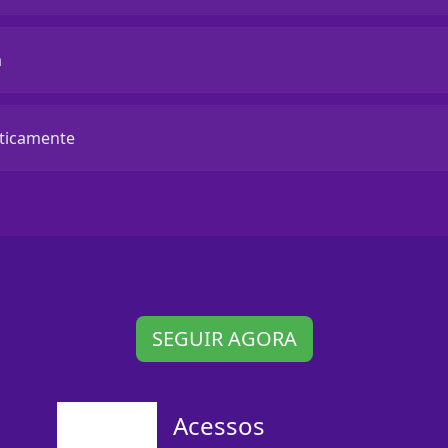
a
aticamente
SEGUIR AGORA
Acessos