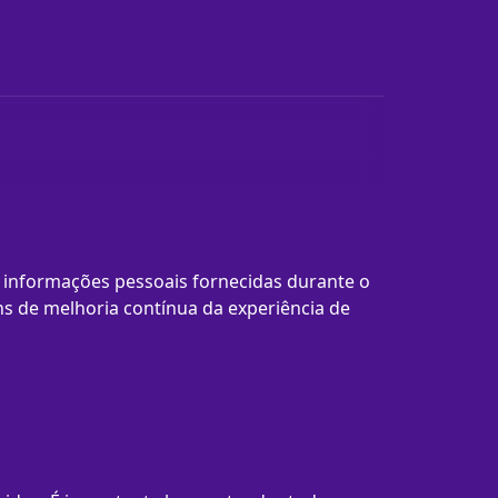
 informações pessoais fornecidas durante o
ns de melhoria contínua da experiência de