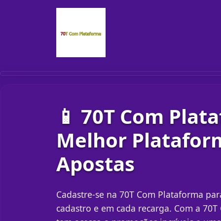
📱 70T Com Plat
Melhor Platafor
Apostas
Cadastre-se na 70T Com Plataforma pa
cadastro e em cada recarga. Com a 70T