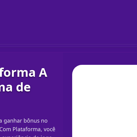
aforma A
ma de
ra ganhar bônus no
 Com Plataforma, você