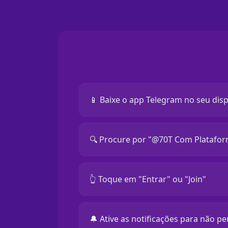
📱 Baixe o app Telegram no seu disp
🔍 Procure por "@70T Com Platafor
👆 Toque em "Entrar" ou "Join"
🔔 Ative as notificações para não p