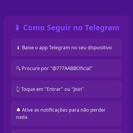
📱 Como Seguir no Telegram
📱 Baixe o app Telegram no seu dispositivo
🔍 Procure por "@777AABBOficial"
👆 Toque em "Entrar" ou "Join"
🔔 Ative as notificações para não perder
nada