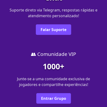
Suporte direto via Telegram, respostas rápidas e
atendimento personalizado!
Falar Suporte
👥 Comunidade VIP
1000+
Junte-se a uma comunidade exclusiva de
jogadores e compartilhe experiências!
Entrar Grupo