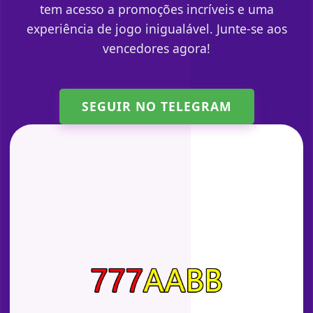
tem acesso a promoções incríveis e uma
experiência de jogo inigualável. Junte-se aos
vencedores agora!
SEGUIR NO TELEGRAM