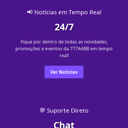
📢 Notícias em Tempo Real
24/7
Fique por dentro de todas as novidades,
promoções e eventos da 777AABB em tempo
real!
Ver Notícias
💬 Suporte Direto
Chat