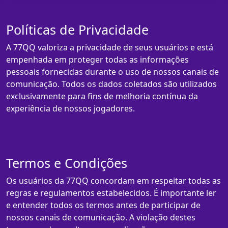
Políticas de Privacidade
A 77QQ valoriza a privacidade de seus usuários e está
empenhada em proteger todas as informações
pessoais fornecidas durante o uso de nossos canais de
comunicação. Todos os dados coletados são utilizados
exclusivamente para fins de melhoria contínua da
experiência de nossos jogadores.
Termos e Condições
Os usuários da 77QQ concordam em respeitar todas as
regras e regulamentos estabelecidos. É importante ler
e entender todos os termos antes de participar de
nossos canais de comunicação. A violação destes