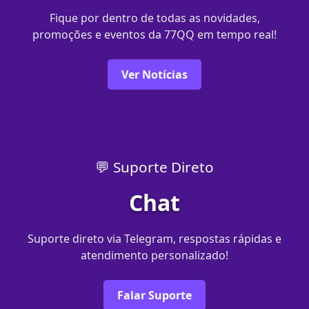
Fique por dentro de todas as novidades,
promoções e eventos da 77QQ em tempo real!
Ver Notícias
💬 Suporte Direto
Chat
Suporte direto via Telegram, respostas rápidas e
atendimento personalizado!
Falar Suporte