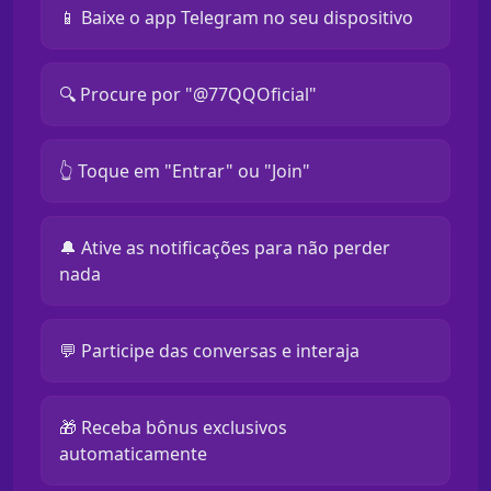
📱 Baixe o app Telegram no seu dispositivo
🔍 Procure por "@77QQOficial"
👆 Toque em "Entrar" ou "Join"
🔔 Ative as notificações para não perder
nada
💬 Participe das conversas e interaja
🎁 Receba bônus exclusivos
automaticamente