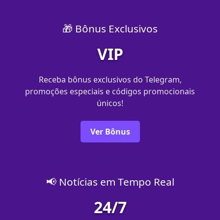
🎁 Bônus Exclusivos
VIP
Receba bônus exclusivos do Telegram,
promoções especiais e códigos promocionais
únicos!
Ver Bônus
📢 Notícias em Tempo Real
24/7