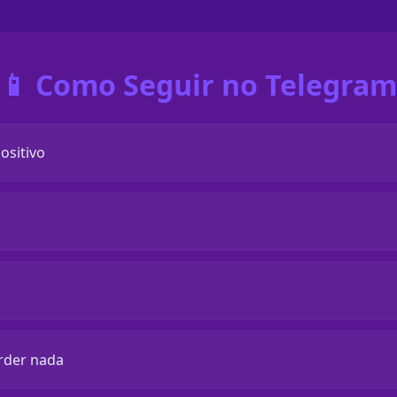
📱 Como Seguir no Telegram
ositivo
erder nada