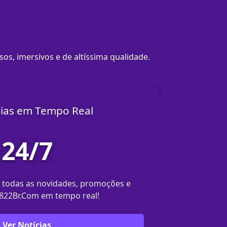
os, imersivos e de altíssima qualidade.
cias em Tempo Real
24/7
e todas as novidades, promoções e
 822Br.Com em tempo real!
Ver Notícias