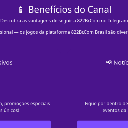
📱 Benefícios do Canal
Descubra as vantagens de seguir a 822Br.Com no Telegram
sional — os jogos da plataforma 822Br.Com Brasil são divers
sivos
📢 Notí
m, promoções especiais
Fique por dentro d
s únicos!
eventos da