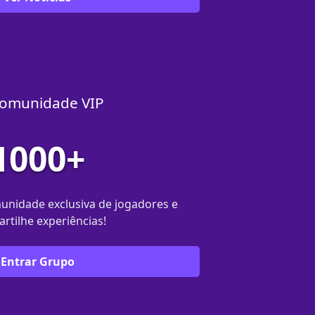
Comunidade VIP
1000+
unidade exclusiva de jogadores e
rtilhe experiências!
Entrar Grupo