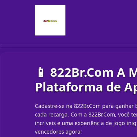
📱 822Br.Com A 
Plataforma de A
Cadastre-se na 822Br.Com para ganhar 
cada recarga. Com a 822Br.Com, você t
incríveis e uma experiência de jogo inig
vencedores agora!