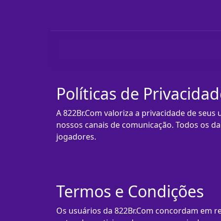
Políticas de Privacida
A 822Br.Com valoriza a privacidade de seus
nossos canais de comunicação. Todos os dad
jogadores.
Termos e Condições
Os usuários da 822Br.Com concordam em res