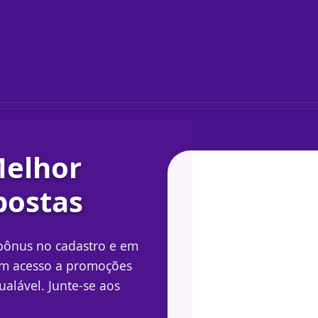
Melhor
postas
bônus no cadastro e em
em acesso a promoções
ualável. Junte-se aos