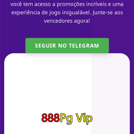
você tem acesso a promoções incríveis e uma
experiência de jogo inigualável. Junte-se aos
vencedores agora!
SEGUIR NO TELEGRAM