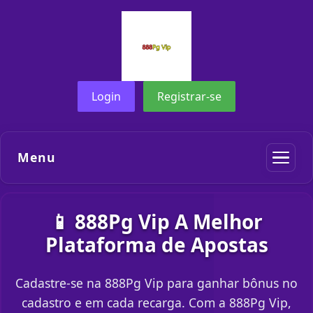
Login
Registrar-se
Menu
📱 888Pg Vip A Melhor
Plataforma de Apostas
Cadastre-se na 888Pg Vip para ganhar bônus no
cadastro e em cada recarga. Com a 888Pg Vip,