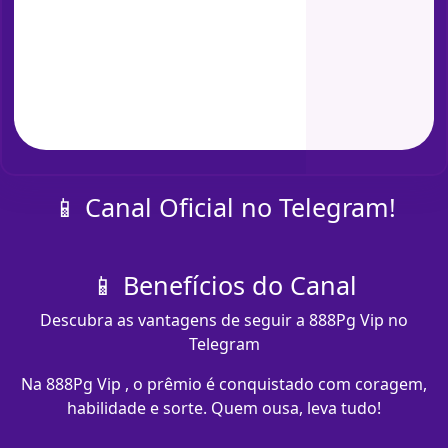
📱 Canal Oficial no Telegram!
📱 Benefícios do Canal
Descubra as vantagens de seguir a 888Pg Vip no
Telegram
Na 888Pg Vip , o prêmio é conquistado com coragem,
habilidade e sorte. Quem ousa, leva tudo!