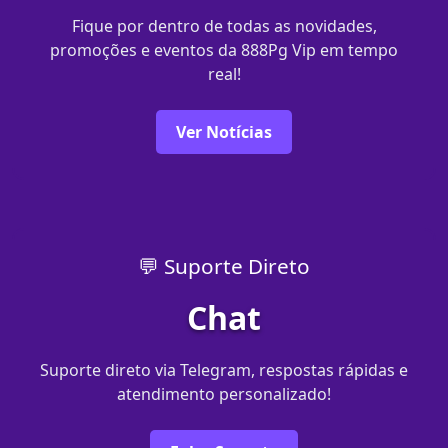
Fique por dentro de todas as novidades,
promoções e eventos da 888Pg Vip em tempo
real!
Ver Notícias
💬 Suporte Direto
Chat
Suporte direto via Telegram, respostas rápidas e
atendimento personalizado!