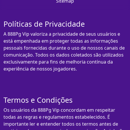
Sitemap
Políticas de Privacidade
A 888Pg Vip valoriza a privacidade de seus usuários e
está empenhada em proteger todas as informações
pessoais fornecidas durante o uso de nossos canais de
comunicação. Todos os dados coletados são utilizados
exclusivamente para fins de melhoria contínua da
experiência de nossos jogadores.
Termos e Condições
Os usuários da 888Pg Vip concordam em respeitar
todas as regras e regulamentos estabelecidos. É
importante ler e entender todos os termos antes de