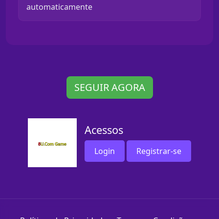
automaticamente
SEGUIR AGORA
Acessos
Login
Registrar-se