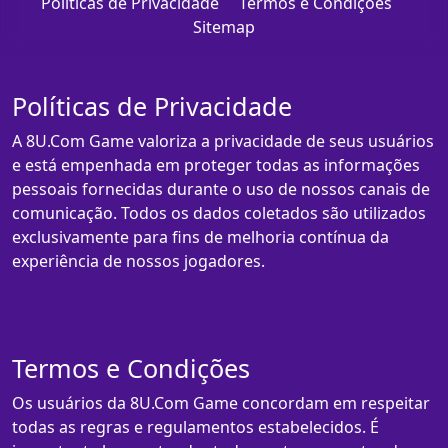
Políticas de Privacidade
Termos e Condições
Sitemap
Políticas de Privacidade
A 8U.Com Game valoriza a privacidade de seus usuários
e está empenhada em proteger todas as informações
pessoais fornecidas durante o uso de nossos canais de
comunicação. Todos os dados coletados são utilizados
exclusivamente para fins de melhoria contínua da
experiência de nossos jogadores.
Termos e Condições
Os usuários da 8U.Com Game concordam em respeitar
todas as regras e regulamentos estabelecidos. É