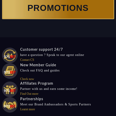
PROMOTIONS
Customer support 24/7
have a question ? Speak to our agent online
Contact CS
New Member Guide
Check out FAQ and guides
Check now
Affiliates Program
Partner with us and earn some income!
Find Out more
Partnerships
Meet our Brand Ambassadors & Sports Partners
Learnt more