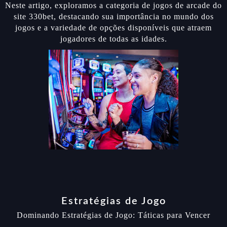
Neste artigo, exploramos a categoria de jogos de arcade do
site 330bet, destacando sua importância no mundo dos
jogos e a variedade de opções disponíveis que atraem
jogadores de todas as idades.
Estratégias de Jogo
Dominando Estratégias de Jogo: Táticas para Vencer