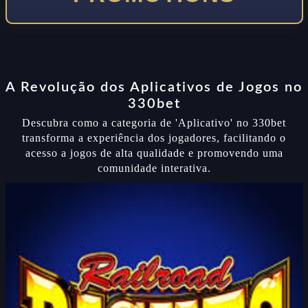
A Revolução dos Aplicativos de Jogos no
330bet
Descubra como a categoria de 'Aplicativo' no 330bet
transforma a experiência dos jogadores, facilitando o
acesso a jogos de alta qualidade e promovendo uma
comunidade interativa.