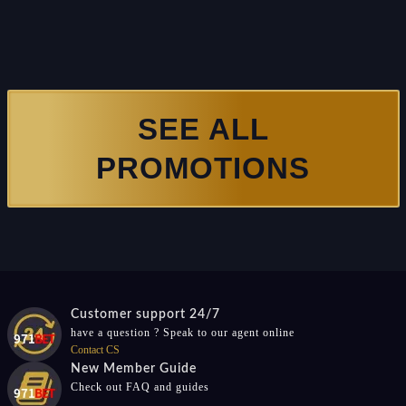
SEE ALL
PROMOTIONS
Customer support 24/7
have a question ? Speak to our agent online
Contact CS
New Member Guide
Check out FAQ and guides