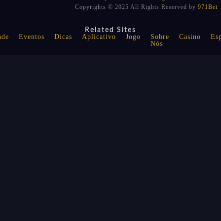
Copyrights © 2025 All Rights Reserved by
971Bet
Related Sites
ade
Eventos
Dicas
Aplicativo
Jogo
Sobre
Casino
Esp
Nós