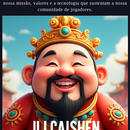
nossa missão, valores e a tecnologia que sustentam a nossa
comunidade de jogadores.