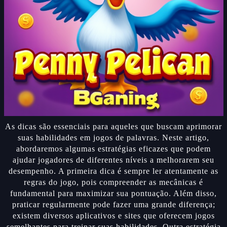
As dicas são essenciais para aqueles que buscam aprimorar
suas habilidades em jogos de palavras. Neste artigo,
abordaremos algumas estratégias eficazes que podem
ajudar jogadores de diferentes níveis a melhorarem seu
desempenho. A primeira dica é sempre ler atentamente as
regras do jogo, pois compreender as mecânicas é
fundamental para maximizar sua pontuação. Além disso,
praticar regularmente pode fazer uma grande diferença;
existem diversos aplicativos e sites que oferecem jogos
semelhantes para treinar suas habilidades. Outra estratégia