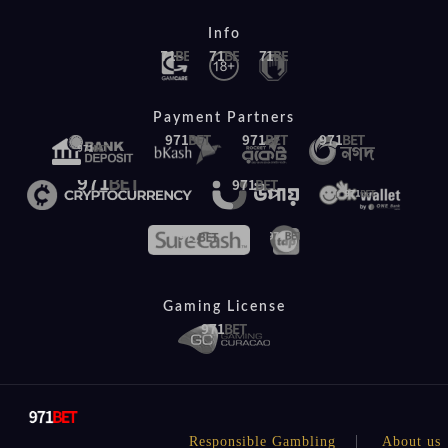
Info
Payment Partners
Gaming License
Responsible Gambling
About us