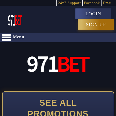
24*7 Support
Facebook
Email
LOGIN
SIGN UP
Menu
SEE ALL
PROMOTIONS