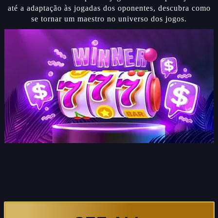
até a adaptação às jogadas dos oponentes, descubra como
se tornar um maestro no universo dos jogos.