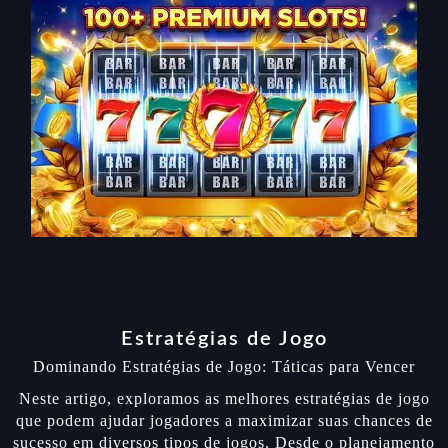
Estratégias de Jogo
Dominando Estratégias de Jogo: Táticas para Vencer
Neste artigo, exploramos as melhores estratégias de jogo
que podem ajudar jogadores a maximizar suas chances de
sucesso em diversos tipos de jogos. Desde o planejamento