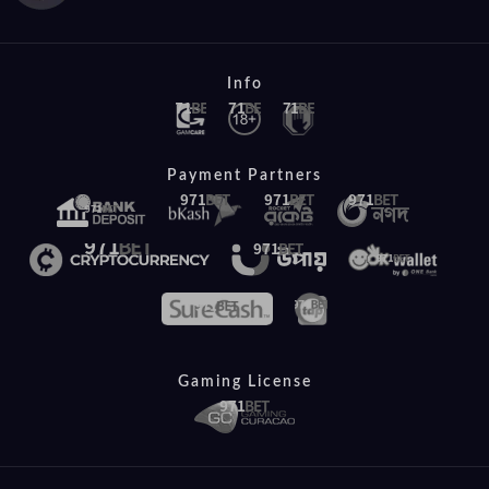
Info
Payment Partners
Gaming License